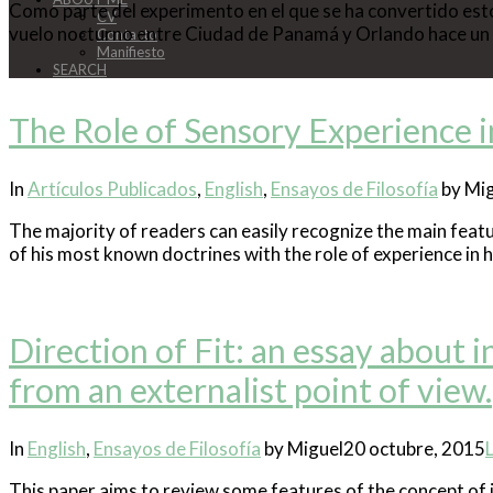
Como parte del experimento en el que se ha convertido esto 
CV
vuelo nocturno entre Ciudad de Panamá y Orlando hace un
Contacto
Manifiesto
SEARCH
The Role of Sensory Experience 
In
Artículos Publicados
,
English
,
Ensayos de Filosofía
by Mig
The majority of readers can easily recognize the main feat
of his most known doctrines with the role of experience in 
Direction of Fit: an essay about i
from an externalist point of view.
In
English
,
Ensayos de Filosofía
by Miguel
20 octubre, 2015
This paper aims to review some features of the concept of i