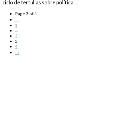
ciclo de tertulias sobre política …
Page 3 of 4
←
1
...
2
3
4
→