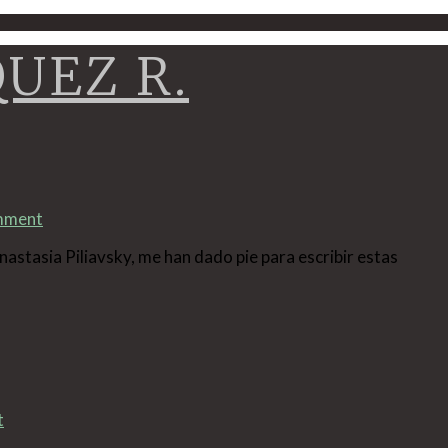
QUEZ R.
Navigation
mment
nastasia Piliavsky, me han dado pie para escribir estas
t