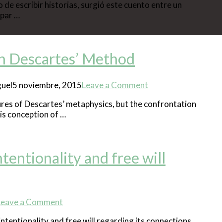
de escribir historias, surgió este cuento entre un
 par …
in Descartes’ Method
uel
5 noviembre, 2015
Leave a Comment
ures of Descartes’ metaphysics, but the confrontation
his conception of …
ntentionality and free will
Leave a Comment
ntentionality and free will regarding its connections