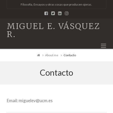
Filosofía, Ensayos y otras cosas que producen ojeras.
MIGUEL E. VÁSQUEZ
R.
Na
About me
Contacto
Contacto
Email: miguelev@ucm.es