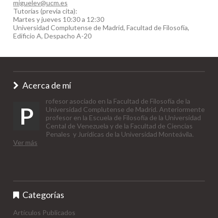
miguelev@ucm.es
Tutorías (previa cita):
Martes y jueves 10:30 a 12:30
Universidad Complutense de Madrid, Facultad de Filosofía,
Edificio A, Despacho A-20
Acerca de mí
rofesor asociado en la Facultad de Filosofía de la
P
Universidad Complutense de Madrid. Anteriormente
profesor en la Escuela de Filosofía de la Universidad
Cental de Venezuela y de la Facultad de Ciencias
Penales y Jurídicas de la Universidad Monteávila.
Ver más
Categorías
Artículos Publicados