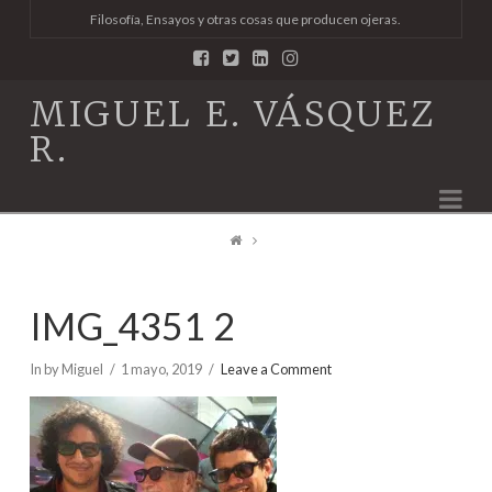
Filosofía, Ensayos y otras cosas que producen ojeras.
MIGUEL E. VÁSQUEZ
R.
Na
IMG_4351 2
In by Miguel
1 mayo, 2019
Leave a Comment