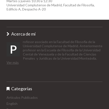
Martes y jueves 10:30 a 12:30
Universidad Complutense de Madrid, Facultad de Filosofía,
Edificio A, Despacho A-20
Acerca de mí
rofesor asociado en la Facultad de Filosofía de la
P
Universidad Complutense de Madrid. Anteriormente
profesor en la Escuela de Filosofía de la Universidad
Cental de Venezuela y de la Facultad de Ciencias
Penales y Jurídicas de la Universidad Monteávila.
Ver más
Categorías
Artículos Publicados
English