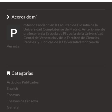
Acerca de mí
rofesor asociado en la Facultad de Filosofía de la
P
Universidad Complutense de Madrid. Anteriormente
profesor en la Escuela de Filosofía de la Universidad
Cental de Venezuela y de la Facultad de Ciencias
Penales y Jurídicas de la Universidad Monteávila.
Ver más
Categorías
Artículos Publicados
English
Ensayos
Ensayos de Filosofía
General