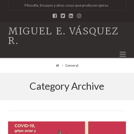
Filosofía, Ensayos y otras cosas que producen ojeras.
MIGUEL E. VÁSQUEZ
R.
Na
General
Category Archive