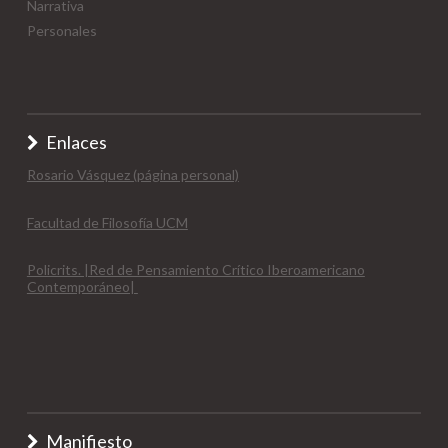
Narrativa
Personales
Enlaces
Rosario Vásquez (página personal)
Facultad de Filosofía UCM
Policrits. |Red de Pensamiento Crítico Iberoamericano
Contemporáneo|
Manifiesto