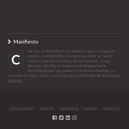
Manifiesto
reo que la filosofía es un deporte que se juega en
C
equipo. Comprender, interpretar, crear se hacen
mejor si nos escuchamos, si nos leemos, si nos
miramos. No hay un lugar especial para hacer
filosofía porque las palabras no tienen medida, su
volumen no tiene color y su longitud no entiende de distancias.
Ver más
PUBLICACIONES
ENSAYOS
PERSONALES
ENGLISH
ABOUT ME