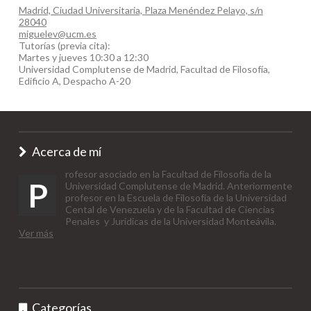
Madrid, Ciudad Universitaria, Plaza Menéndez Pelayo, s/n
28040
miguelev@ucm.es
Tutorías (previa cita):
Martes y jueves 10:30 a 12:30
Universidad Complutense de Madrid, Facultad de Filosofía,
Edificio A, Despacho A-20
Acerca de mí
rofesor asociado en la Facultad de Filosofía de la
P
Universidad Complutense de Madrid. Anteriormente
profesor en la Escuela de Filosofía de la Universidad
Cental de Venezuela y de la Facultad de Ciencias
Penales y Jurídicas de la Universidad Monteávila.
Ver más
Categorías