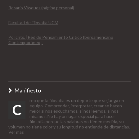
Rosario Vásquez (página personal)
Facultad de Filosofía UCM
Policrits. |Red de Pensamiento Crítico Iberoamericano
Contemporáneo|
Manifiesto
reo que la filosofía es un deporte que se juega en
C
equipo. Comprender, interpretar, crear se hacen
mejor si nos escuchamos, si nos leemos, si nos
miramos. No hay un lugar especial para hacer
filosofía porque las palabras no tienen medida, su
volumen no tiene color y su longitud no entiende de distancias.
Ver más