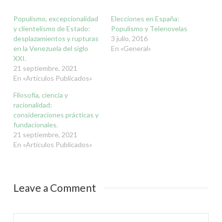
imprimir
abre
abre
abre
abre
abre
abre
abre
(Se
en
en
en
en
en
en
en
abre
una
una
una
una
una
una
una
Populismo, excepcionalidad
Elecciones en España:
en
ventana
ventana
ventana
ventana
ventana
ventana
ventana
una
nueva)
nueva)
nueva)
nueva)
nueva)
nueva)
nueva)
y clientelismo de Estado:
Populismo y Telenovelas
ventana
desplazamientos y rupturas
nueva)
3 julio, 2016
en la Venezuela del siglo
En «General»
XXI.
21 septiembre, 2021
En «Artículos Publicados»
Filosofía, ciencia y
racionalidad:
consideraciones prácticas y
fundacionales.
21 septiembre, 2021
En «Artículos Publicados»
Leave a Comment