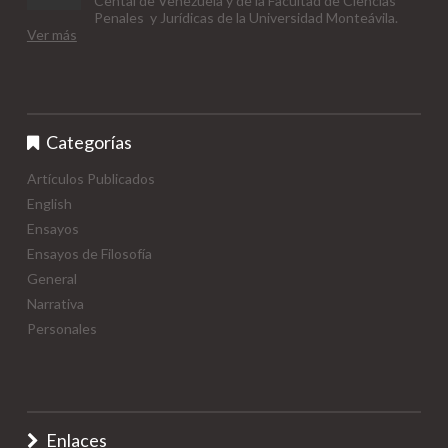
Cental de Venezuela y de la Facultad de Ciencias
Penales y Jurídicas de la Universidad Monteávila.
Ver más
Categorías
Artículos Publicados
English
Ensayos
Ensayos de Filosofía
General
Narrativa
Personales
Enlaces