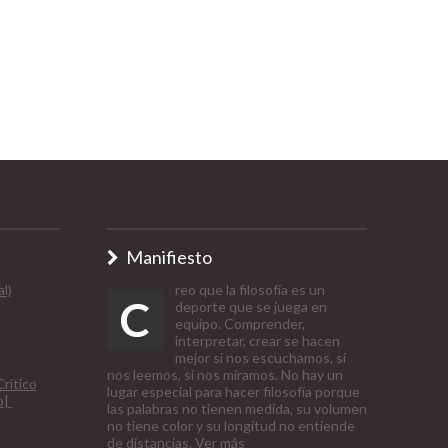
Manifiesto
l)
reo que la filosofía es un
C
deporte que se juega en
equipo. Comprender,
interpretar, crear se hacen
mejor si nos escuchamos, si
nos leemos, si nos miramos. No hay un
rítico
lugar especial para hacer filosofía porque
o|
las palabras no tienen medida, su volumen
no tiene color y su longitud no entiende
de distancias.
Ver más