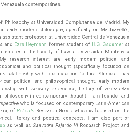
 la Venezuela contemporánea.
 of Philosophy at Universidad Complutense de Madrid. My
in early modern philosophy, specifically on Machiavelli’s,
n assistant professor at Universidad Central de Venezuela
ota and
Ezra Heymann
, former student of
H.G. Gadamer
at
a lecturer at the Faculty of Law at Universidad Monteávila
y research interest are: early modern political and
osophical and political thought (specifically focused on
 relationship with Literature and Cultural Studies. I has
ican political and philosophical thought, early modern
tionship with sensory experience, history of venezuelan
sian philosophy in contemporary thought. I am founder and
rspective
who is focused on contemporary Latin-American
ezra, of
Policrits
Research Group which is focused on the
hical, literary and poetical concepts. I am also part of
up
as well as
Saavedra Fajardo VI
Research Project and