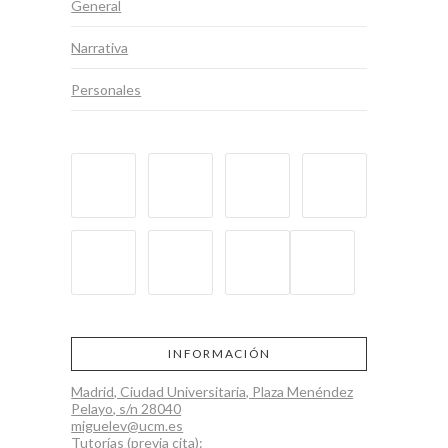
General
Narrativa
Personales
INFORMACIÓN
Madrid, Ciudad Universitaria, Plaza Menéndez
Pelayo, s/n 28040
miguelev@ucm.es
Tutorías (previa cita):