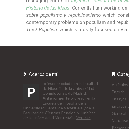
managing editor of
Ingenium.
Revista de Revi
Historia de las Ideas
. Currently I am working o
sobre populismo y republicanismo
which consis
contemporary problems on populism and republi
Thick Populism
which is mostly focused on Vene
Acerca de mí
Cate
rofesor asociado en la Facultad
Artículos
P
de Filosofía de la Universidad
English
Complutense de Madrid.
Anteriormente profesor en la
Ensayos
Escuela de Filosofía de la
Ensayos d
Universidad Cental de Venezuela y de la
Facultad de Ciencias Penales y Jurídicas
General
de la Universidad Monteávila.
Ver más
Narrativa
Personal