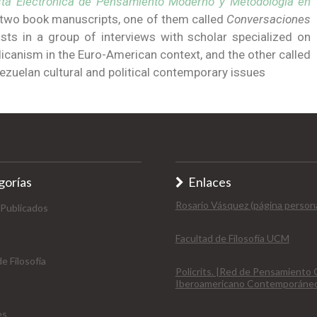
sta Electrónica de Pensamiento Moderno y Metodología en
n two book manuscripts, one of them called
Conversaciones
ts in a group of interviews with scholar specialized on
canism in the Euro-American context, and the other called
zuelan cultural and political contemporary issues
gorías
Enlaces
Rosario Vásquez (página persona
 Publicados
Facultad de Filosofía UCM
e Filosofía
Policrits. |Red de Pensamiento C
Iberoamericano Contemporáne
es