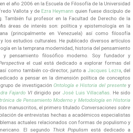
 el año 2006 en la Escuela de Filosofía de la Universidad
fredo Vallota y de
Ezra Heymann
quien fuese discípulo de
g. También fui profesor en la Facultad de Derecho de la
is áreas de interés son: política y epistemología en la
cana (principalmente en Venezuela) así como filosofía
y los estudios culturales. He publicado diversos artículos
ogía en la temprana modernidad, historia del pensamiento
no y pensamiento filosófico moderno. Soy fundador y
Perspectiva
el cual está dedicado a explorar formas del
sí como también co-director, junto a
Jacques Lezra
, del
dedicado a pensar en la dimensión política de conceptos
el grupo de investigación
Ontología e Historia del presente
y
edra Fajardo
VI
dirigido por
José Luis Villacañas
. He sido
ctrónica de Pensamiento Moderno y Metodología en Historia
dos manuscritos, el primero titulado
Conversaciones sobre
pilación de entrevistas hechas a académicos especialistas
blemas actuales relacionados con formas de populismo y
americano. El segundo
Thick Populism
está dedicado a