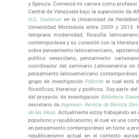
y Spinoza. Comencé mi carrera como profesor en
Central de Venezuela bajo la supervisión de Al
H.G. Gadamer
en la Universidad de Heidelber
Universidad Monteávila entre 2009 y 2015. M
temprana modernidad, filosofía latinoameri
contemporánea y su conexión con la literatura 
sobre pensamiento latinoamericano, epistemol
político venezolano, pensamiento cartesia
coordinador del seminario
Latinoamérica en 
pensamiento latinoamericano contemporáneo a
grupo de investigación
Policrits
el cual está 
filosóficos, literarios y poéticos. Soy parte d
del proyecto de investigación
Biblioteca Saav
secretario de
Ingenium.
Revista de Revista Ele
de las Ideas
. Actualmente estoy trabajando en 
populismo y republicanismo,
el cual es una com
en pensamiento contemporáneo en torno a pro
republicanismo actual en el contexto euro