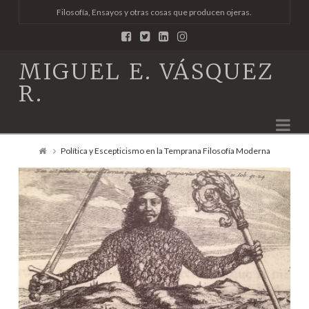
Filosofía, Ensayos y otras cosas que producen ojeras.
MIGUEL E. VÁSQUEZ
R.
Na
Política y Escepticismo en la Temprana Filosofía Moderna