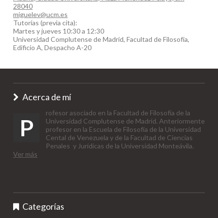
28040
miguelev@ucm.es
Tutorías (previa cita):
Martes y jueves 10:30 a 12:30
Universidad Complutense de Madrid, Facultad de Filosofía,
Edificio A, Despacho A-20
Acerca de mí
rofesor asociado en la Facultad de Filosofía de la
P
Universidad Complutense de Madrid. Anteriormente
profesor en la Escuela de Filosofía de la Universidad
Cental de Venezuela y de la Facultad de Ciencias
Penales y Jurídicas de la Universidad Monteávila.
Ver más
Categorías