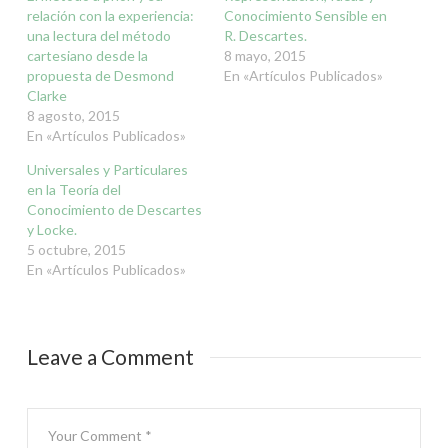
ventana
ventana
ventana
ventana
ventana
ventana
ventana
una
nueva)
nueva)
nueva)
nueva)
nueva)
nueva)
nueva)
relación con la experiencia:
Conocimiento Sensible en
ventana
una lectura del método
nueva)
R. Descartes.
cartesiano desde la
8 mayo, 2015
propuesta de Desmond
En «Artículos Publicados»
Clarke
8 agosto, 2015
En «Artículos Publicados»
Universales y Particulares
en la Teoría del
Conocimiento de Descartes
y Locke.
5 octubre, 2015
En «Artículos Publicados»
Leave a Comment