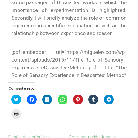
some passages of Descartes’ works in which the
importance of experimentation is highlighted.
Secondly, I will briefly analyze the role of common
experience in scientific explanation as well as the
relationship between experience and reason.
[pdf-embedder url=”https://miguelev.com/wp-
content/uploads/2015/11/The-Role-of-Sensory-
Experience-in-Descartes-Method.pdf” title=”The
Role of Sensory Experience in Descartes’ Method”
Comparte esto:
Haz
Haz
Haz
Haz
Haz
Haz
Haz
clic
clic
clic
clic
clic
clic
clic
para
para
para
para
para
para
para
compartir
compartir
compartir
compartir
compartir
compartir
compartir
Haz
en
en
en
en
en
en
en
clic
Twitter
Facebook
LinkedIn
WhatsApp
Pinterest
Tumblr
Telegram
para
(Se
(Se
(Se
(Se
(Se
(Se
(Se
imprimir
abre
abre
abre
abre
abre
abre
abre
(Se
en
en
en
en
en
en
en
abre
una
una
una
una
una
una
una
El método a priori y su
Representación, Ideas y
en