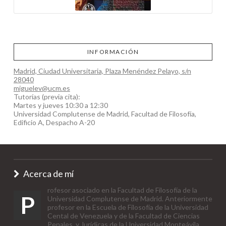
INFORMACIÓN
Madrid, Ciudad Universitaria, Plaza Menéndez Pelayo, s/n
28040
miguelev@ucm.es
Tutorías (previa cita):
Martes y jueves 10:30 a 12:30
Universidad Complutense de Madrid, Facultad de Filosofía,
Edificio A, Despacho A-20
Acerca de mí
rofesor asociado en la Facultad de Filosofía de la
P
Universidad Complutense de Madrid. Anteriormente
profesor en la Escuela de Filosofía de la Universidad
Cental de Venezuela y de la Facultad de Ciencias
Penales y Jurídicas de la Universidad Monteávila.