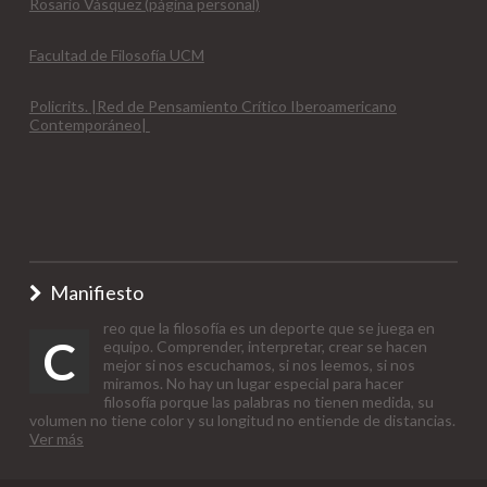
Rosario Vásquez (página personal)
Facultad de Filosofía UCM
Policrits. |Red de Pensamiento Crítico Iberoamericano
Contemporáneo|
Manifiesto
reo que la filosofía es un deporte que se juega en
C
equipo. Comprender, interpretar, crear se hacen
mejor si nos escuchamos, si nos leemos, si nos
miramos. No hay un lugar especial para hacer
filosofía porque las palabras no tienen medida, su
volumen no tiene color y su longitud no entiende de distancias.
Ver más