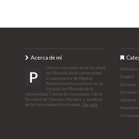
Acerca de mí
Cate
rofesor asociado en la Facultad
Artículos
P
de Filosofía de la Universidad
English
Complutense de Madrid.
Anteriormente profesor en la
Ensayos
Escuela de Filosofía de la
Ensayos d
Universidad Cental de Venezuela y de la
Facultad de Ciencias Penales y Jurídicas
General
de la Universidad Monteávila.
Ver más
Narrativa
Personal