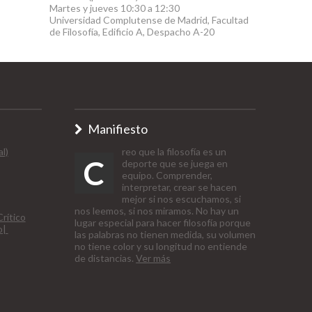
Martes y jueves 10:30 a 12:30
Universidad Complutense de Madrid, Facultad
de Filosofía, Edificio A, Despacho A-20
Manifiesto
l)
reo que la filosofía es un
C
deporte que se juega en
equipo. Comprender,
interpretar, crear se hacen
mejor si nos escuchamos, si
nos leemos, si nos miramos. No hay un
rítico
lugar especial para hacer filosofía porque
o|
las palabras no tienen medida, su volumen
no tiene color y su longitud no entiende
de distancias.
Ver más