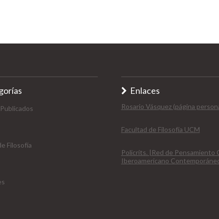
gorías
Enlaces
Rosario Vásquez (página persona
 Publicados
Facultad de Filosofía UCM
e Filosofía
Policrits. |Red de Pensamiento C
Iberoamericano Contemporáne
es