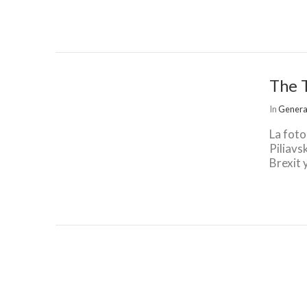
The T
In
Genera
La foto
Piliavs
Brexit 