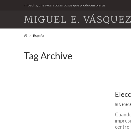
Filosofía, Ensayos y otras cosas que producen ojeras.
MIGUEL E. VÁSQUEZ
España
Tag Archive
Elecc
In
Genera
Cuando 
impresi
centro 