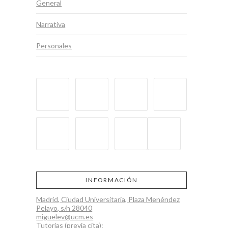
General
Narrativa
Personales
INFORMACIÓN
Madrid, Ciudad Universitaria, Plaza Menéndez
Pelayo, s/n 28040
miguelev@ucm.es
Tutorías (previa cita):