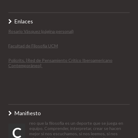
Enlaces
Rosario Vásquez (página personal)
Facultad de Filosofía UCM
Policrits. |Red de Pensamiento Crítico Iberoamericano
Contemporáneo|
Manifiesto
reo que la filosofía es un deporte que se juega en
C
equipo. Comprender, interpretar, crear se hacen
mejor si nos escuchamos, si nos leemos, si nos