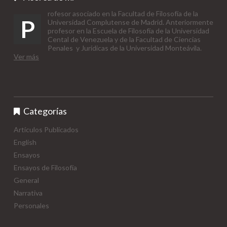
rofesor asociado en la Facultad de Filosofía de la
P
Universidad Complutense de Madrid. Anteriormente
profesor en la Escuela de Filosofía de la Universidad
Cental de Venezuela y de la Facultad de Ciencias
Penales y Jurídicas de la Universidad Monteávila.
Ver más
Categorías
Artículos Publicados
English
Ensayos
Ensayos de Filosofía
General
Narrativa
Personales