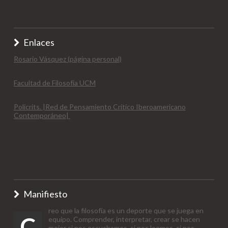
Enlaces
Rosario Vásquez (página personal)
Facultad de Filosofía UCM
Policrits. |Red de Pensamiento Crítico Iberoamericano
Contemporáneo|
Manifiesto
reo que la filosofía es un deporte que se juega en
C
equipo. Comprender, interpretar, crear se hacen
mejor si nos escuchamos, si nos leemos, si nos