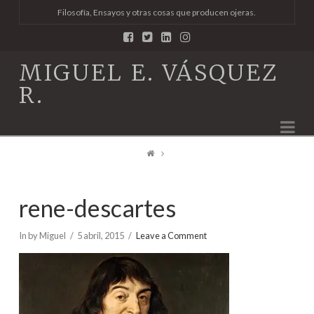
Filosofía, Ensayos y otras cosas que producen ojeras.
MIGUEL E. VÁSQUEZ
R.
Na
rene-descartes
In by Miguel
5 abril, 2015
Leave a Comment