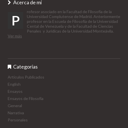
Acerca de mí
rofesor asociado en la Facultad de Filosofía de la
P
Universidad Complutense de Madrid. Anteriormente
profesor en la Escuela de Filosofía de la Universidad
Cental de Venezuela y de la Facultad de Ciencias
Penales y Jurídicas de la Universidad Monteávila.
Ver más
Categorías
Artículos Publicados
English
Ensayos
Ensayos de Filosofía
General
Narrativa
Personales