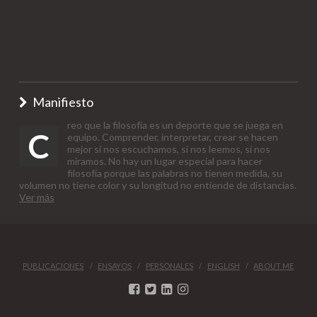
Manifiesto
reo que la filosofía es un deporte que se juega en
C
equipo. Comprender, interpretar, crear se hacen
mejor si nos escuchamos, si nos leemos, si nos
miramos. No hay un lugar especial para hacer
filosofía porque las palabras no tienen medida, su
volumen no tiene color y su longitud no entiende de distancias.
Ver más
PUBLICACIONES
ENSAYOS
PERSONALES
ENGLISH
ABOUT ME