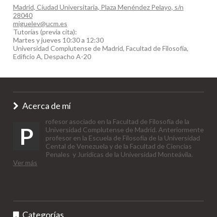
Madrid, Ciudad Universitaria, Plaza Menéndez Pelayo, s/n
28040
miguelev@ucm.es
Tutorías (previa cita):
Martes y jueves 10:30 a 12:30
Universidad Complutense de Madrid, Facultad de Filosofía,
Edificio A, Despacho A-20
Acerca de mí
rofesor asociado en la Facultad de Filosofía de la
P
Universidad Complutense de Madrid. Anteriormente
profesor en la Escuela de Filosofía de la Universidad
Cental de Venezuela y de la Facultad de Ciencias
Penales y Jurídicas de la Universidad Monteávila.
Ver más
Categorías