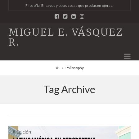
Filosofía, Ensayos y otras cosas que producen ojeras.
MIGUEL E. VÁSQUEZ
R.
Na
Philosophy
Tag Archive