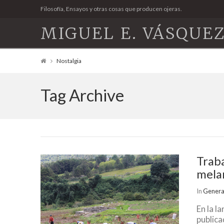
Filosofía, Ensayos y otras cosas que producen ojeras.
MIGUEL E. VÁSQUEZ
Nostalgia
Tag Archive
Traba
melan
In
Genera
En la l
publica