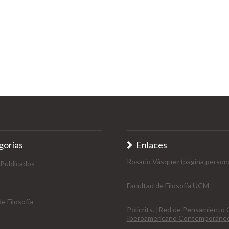
gorías
Enlaces
Rosario Vásquez (página persona
 Publicados
Facultad de Filosofía UCM
e Filosofía
Policrits. |Red de Pensamiento C
Iberoamericano Contemporáne