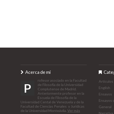
Acerca de mí
Cate
rofesor asociado en la Facultad
Artículos
P
de Filosofía de la Universidad
English
Complutense de Madrid.
Anteriormente profesor en la
Ensayos
Escuela de Filosofía de la
Ensayos d
Universidad Cental de Venezuela y de la
Facultad de Ciencias Penales y Jurídicas
General
de la Universidad Monteávila.
Ver más
Narrativa