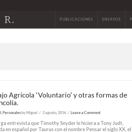
 R.
PUBLICACIONES
ENSAYOS
jo Agrícola ‘Voluntario’ y otras formas de
colía.
l
,
Personales
by Miguel
2 agosto, 2016
Leave a Comment
arga entrevista que Timothy Snyder le hiciera a Tony Judt,
da en español por Taurus con el nombre Pensar el siglo XX, el