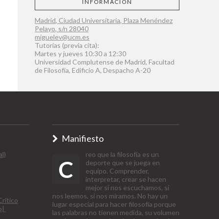
INFORMACIÓN
Madrid, Ciudad Universitaria, Plaza Menéndez
Pelayo, s/n 28040
miguelev@ucm.es
Tutorías (previa cita):
Martes y jueves 10:30 a 12:30
Universidad Complutense de Madrid, Facultad
de Filosofía, Edificio A, Despacho A-20
Manifiesto
l)
reo que la filosofía es un
C
deporte que se juega en
equipo. Comprender,
interpretar, crear se hacen
mejor si nos escuchamos, si
nos leemos, si nos miramos. No hay un
rítico
lugar especial para hacer filosofía porque
o|
las palabras no tienen medida, su volumen