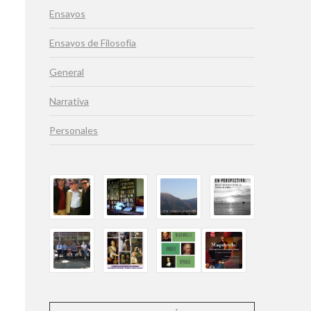
Ensayos
Ensayos de Filosofía
General
Narrativa
Personales