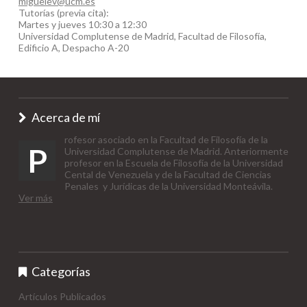
miguelev@ucm.es
Tutorías (previa cita):
Martes y jueves 10:30 a 12:30
Universidad Complutense de Madrid, Facultad de Filosofía,
Edificio A, Despacho A-20
Acerca de mí
rofesor asociado en la Facultad de Filosofía de la
P
Universidad Complutense de Madrid. Anteriormente
profesor en la Escuela de Filosofía de la Universidad
Cental de Venezuela y de la Facultad de Ciencias
Penales y Jurídicas de la Universidad Monteávila.
Ver más
Categorías
Artículos Publicados