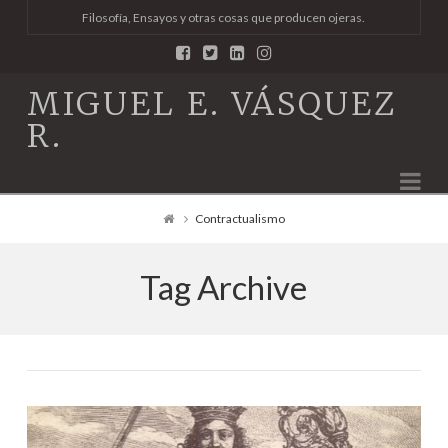
Filosofía, Ensayos y otras cosas que producen ojeras.
MIGUEL E. VÁSQUEZ
R.
Na
Contractualismo
Tag Archive