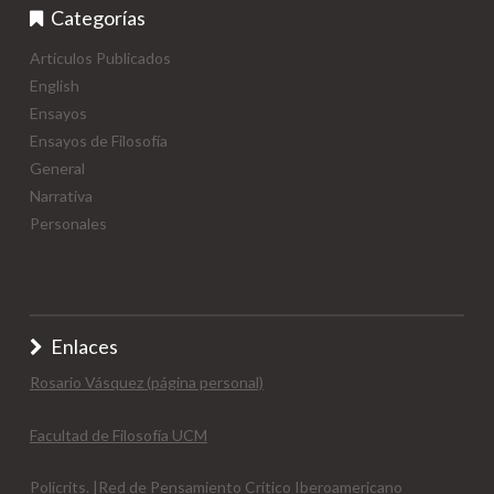
Categorías
Artículos Publicados
English
Ensayos
Ensayos de Filosofía
General
Narrativa
Personales
Enlaces
Rosario Vásquez (página personal)
Facultad de Filosofía UCM
Policrits. |Red de Pensamiento Crítico Iberoamericano