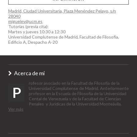
Madrid, Ciudad Universitaria, Plaza Menéndez Pelayo, s/n
28040
miguelev@ucm.es
Tutorías (previa cita):
Martes y jueves 10:30 a 12:30
Universidad Complutense de Madrid, Facultad de Filosofía,
Edificio A, Despacho A-20
Acerca de mí
rofesor asociado en la Facultad de Filosofía de la
P
Universidad Complutense de Madrid. Anteriormente
profesor en la Escuela de Filosofía de la Universidad
Cental de Venezuela y de la Facultad de Ciencias
Penales y Jurídicas de la Universidad Monteávila.
Ver más