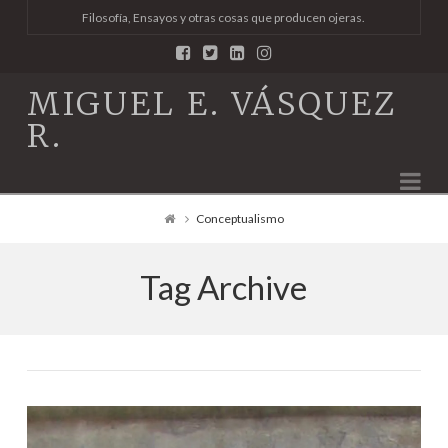
Filosofía, Ensayos y otras cosas que producen ojeras.
MIGUEL E. VÁSQUEZ
R.
Na
Conceptualismo
Tag Archive