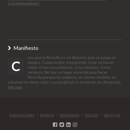
Contemporáneo|
Manifiesto
reo que la filosofía es un deporte que se juega en
C
equipo. Comprender, interpretar, crear se hacen
mejor si nos escuchamos, si nos leemos, si nos
miramos. No hay un lugar especial para hacer
filosofía porque las palabras no tienen medida, su
volumen no tiene color y su longitud no entiende de distancias.
Ver más
PUBLICACIONES
ENSAYOS
PERSONALES
ENGLISH
ABOUT ME