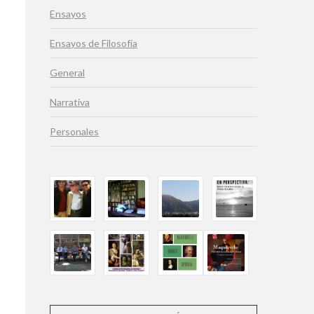
Ensayos
Ensayos de Filosofía
General
Narrativa
Personales