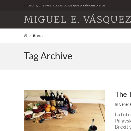
Filosofía, Ensayos y otras cosas que producen ojeras.
MIGUEL E. VÁSQUEZ
Brexit
Tag Archive
The T
In
Genera
La foto
Piliavs
Brexit 