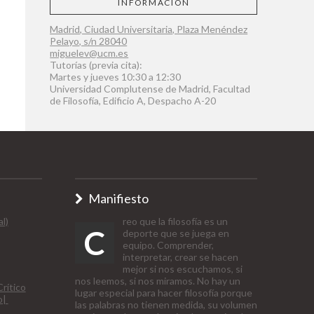
INFORMACIÓN
Madrid, Ciudad Universitaria, Plaza Menéndez
Pelayo, s/n 28040
miguelev@ucm.es
Tutorías (previa cita):
Martes y jueves 10:30 a 12:30
Universidad Complutense de Madrid, Facultad
de Filosofía, Edificio A, Despacho A-20
Manifiesto
l)
reo que la filosofía es un
C
deporte que se juega en
equipo. Comprender,
interpretar, crear se hacen
mejor si nos escuchamos, si
nos leemos, si nos miramos. No hay un
rítico
lugar especial para hacer filosofía porque
o|
las palabras no tienen medida, su volumen