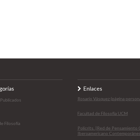
gorías
Enlaces
Rosario Vásquez (página persona
 Publicados
Facultad de Filosofía UCM
e Filosofía
Policrits. |Red de Pensamiento C
Iberoamericano Contemporáne