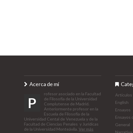
Acerca de mí
Cate
rofesor asociado en la Facultad
Artículos
P
de Filosofía de la Universidad
English
Complutense de Madrid.
Anteriormente profesor en la
Ensayos
Escuela de Filosofía de la
Ensayos d
Universidad Cental de Venezuela y de la
Facultad de Ciencias Penales y Jurídicas
General
de la Universidad Monteávila.
Ver más
Narrativa