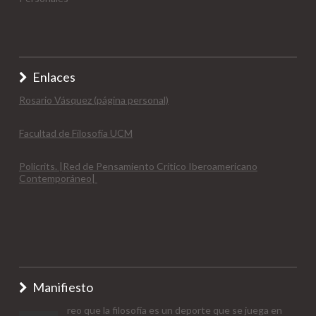
Enlaces
Rosario Vásquez (página personal)
Facultad de Filosofía UCM
Policrits. |Red de Pensamiento Crítico Iberoamericano
Contemporáneo|
Manifiesto
reo que la filosofía es un deporte que se juega en