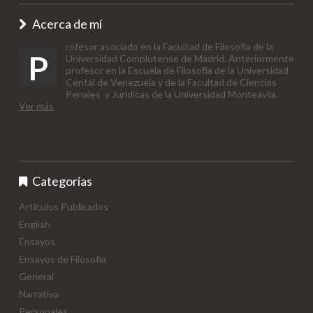
Acerca de mí
rofesor asociado en la Facultad de Filosofía de la
P
Universidad Complutense de Madrid. Anteriormente
profesor en la Escuela de Filosofía de la Universidad
Cental de Venezuela y de la Facultad de Ciencias
Penales y Jurídicas de la Universidad Monteávila.
Ver más
Categorías
Artículos Publicados
English
Ensayos
Ensayos de Filosofía
General
Narrativa
Personales