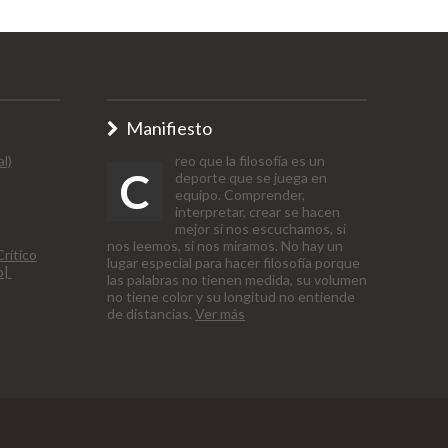
Manifiesto
l)
reo que la filosofía es un
C
deporte que se juega en
equipo. Comprender,
interpretar, crear se hacen
mejor si nos escuchamos, si
nos leemos, si nos miramos. No hay un
rítico
lugar especial para hacer filosofía porque
o|
las palabras no tienen medida, su volumen
no tiene color y su longitud no entiende
de distancias.
Ver más