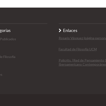
gorías
Enlaces
Rosario Vásquez (página persona
 Publicados
Facultad de Filosofía UCM
e Filosofía
Policrits. |Red de Pensamiento C
Iberoamericano Contemporáne
es