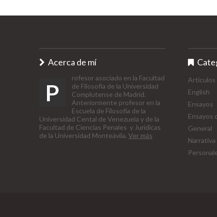
Acerca de mí
Cate
rofesor asociado en la Facultad
Artículos
P
de Filosofía de la Universidad
English
Complutense de Madrid.
Anteriormente profesor en la
Ensayos
Escuela de Filosofía de la
Ensayos d
Universidad Cental de Venezuela y de la
Facultad de Ciencias Penales y Jurídicas
General
de la Universidad Monteávila.
Ver más
Narrativa
Personal