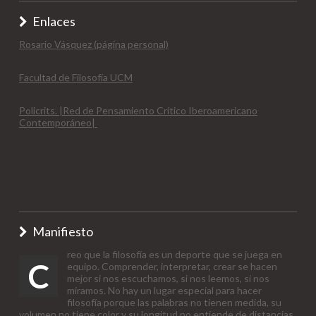
Enlaces
Rosario Vásquez (página personal)
Facultad de Filosofía UCM
Policrits. |Red de Pensamiento Crítico Iberoamericano
Contemporáneo|
Manifiesto
reo que la filosofía es un deporte que se juega en
C
equipo. Comprender, interpretar, crear se hacen
mejor si nos escuchamos, si nos leemos, si nos
miramos. No hay un lugar especial para hacer
filosofía porque las palabras no tienen medida, su
volumen no tiene color y su longitud no entiende de distancias.