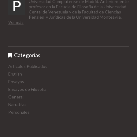
P
Universidad Complutense de Madrid. Anteriormente
profesor en la Escuela de Filosofía de la Universidad
Cental de Venezuela y de la Facultad de Ciencias
Penales y Jurídicas de la Universidad Monteávila.
Ver más
Categorías
Artículos Publicados
English
Ensayos
Ensayos de Filosofía
General
Narrativa
Personales