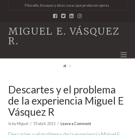
Filosofía, Ensayos y otras cosas que producen ojeras.
MIGUEL E. VÁSQUEZ
R.
Na
Descartes y el problema
de la experiencia Miguel E
Vásquez R
In by Miguel
19 abril, 2015
Leave a Comment
Descartes y el problema de la experiencia Miguel E