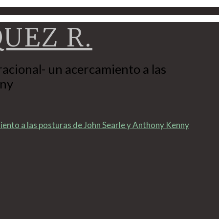
QUEZ R.
Navigation
n racional- un acercamiento a las
nny
camiento a las posturas de John Searle y Anthony Kenny