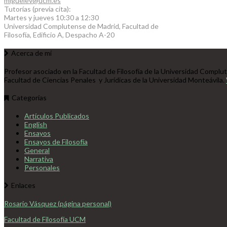
miguelev@ucm.es
Tutorías (previa cita):
Martes y jueves 10:30 a 12:30
Universidad Complutense de Madrid, Facultad de
Filosofía, Edificio A, Despacho A-20
Acerca de mí
P
rofesor asociado en la Facultad de Filosofía de la Universidad Complu
Facultad de Ciencias Penales y Jurídicas de la Universidad Monteávila.
Categorías
Artículos Publicados
English
Ensayos
Ensayos de Filosofía
General
Narrativa
Personales
Enlaces
Rosario Vásquez (página personal)
Facultad de Filosofía UCM