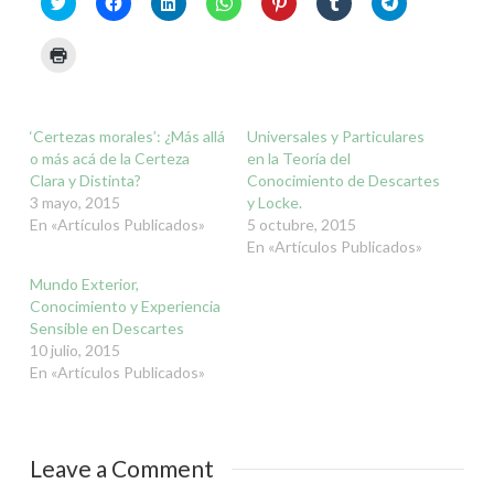
Haz
Haz
Haz
Haz
Haz
Haz
Haz
clic
clic
clic
clic
clic
clic
clic
para
para
para
para
para
para
para
compartir
compartir
compartir
compartir
compartir
compartir
compartir
Haz
en
en
en
en
en
en
en
clic
Twitter
Facebook
LinkedIn
WhatsApp
Pinterest
Tumblr
Telegram
para
(Se
(Se
(Se
(Se
(Se
(Se
(Se
imprimir
abre
abre
abre
abre
abre
abre
abre
(Se
en
en
en
en
en
en
en
abre
una
una
una
una
una
una
una
‘Certezas morales’: ¿Más allá
Universales y Particulares
en
ventana
ventana
ventana
ventana
ventana
ventana
ventana
una
nueva)
nueva)
nueva)
nueva)
nueva)
nueva)
nueva)
o más acá de la Certeza
en la Teoría del
ventana
Clara y Distinta?
nueva)
Conocimiento de Descartes
3 mayo, 2015
y Locke.
En «Artículos Publicados»
5 octubre, 2015
En «Artículos Publicados»
Mundo Exterior,
Conocimiento y Experiencia
Sensible en Descartes
10 julio, 2015
En «Artículos Publicados»
Leave a Comment