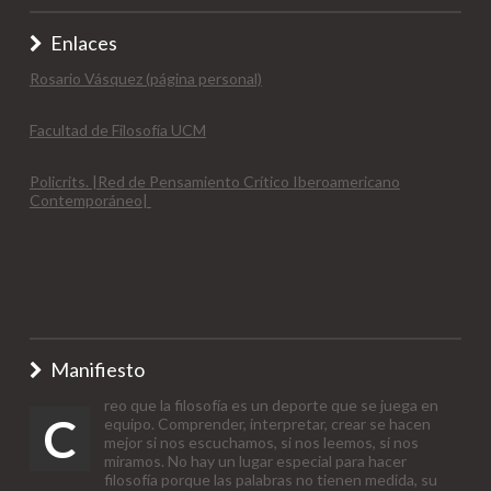
Enlaces
Rosario Vásquez (página personal)
Facultad de Filosofía UCM
Policrits. |Red de Pensamiento Crítico Iberoamericano
Contemporáneo|
Manifiesto
reo que la filosofía es un deporte que se juega en
C
equipo. Comprender, interpretar, crear se hacen
mejor si nos escuchamos, si nos leemos, si nos
miramos. No hay un lugar especial para hacer
filosofía porque las palabras no tienen medida, su