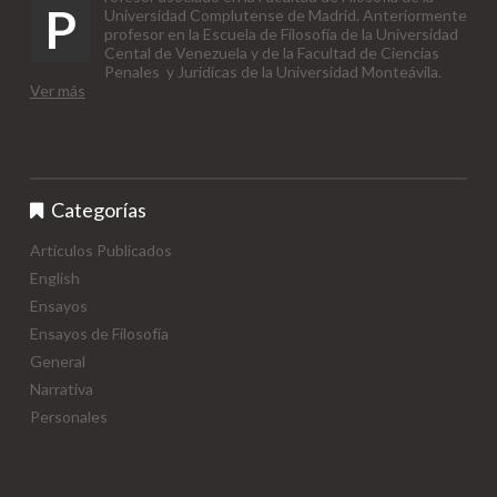
P
Universidad Complutense de Madrid. Anteriormente
profesor en la Escuela de Filosofía de la Universidad
Cental de Venezuela y de la Facultad de Ciencias
Penales y Jurídicas de la Universidad Monteávila.
Ver más
Categorías
Artículos Publicados
English
Ensayos
Ensayos de Filosofía
General
Narrativa
Personales