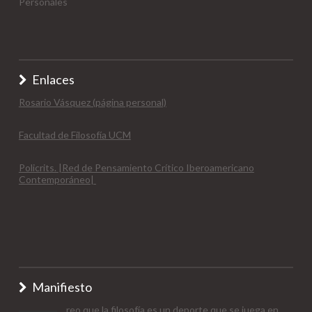
Personales
Enlaces
Rosario Vásquez (página personal)
Facultad de Filosofía UCM
Policrits. |Red de Pensamiento Crítico Iberoamericano
Contemporáneo|
Manifiesto
reo que la filosofía es un deporte que se juega en