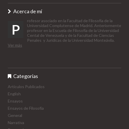
Acerca de mí
rofesor asociado en la Facultad de Filosofía de la
P
Universidad Complutense de Madrid. Anteriormente
profesor en la Escuela de Filosofía de la Universidad
Cental de Venezuela y de la Facultad de Ciencias
Penales y Jurídicas de la Universidad Monteávila.
Ver más
Categorías
Artículos Publicados
English
Ensayos
Ensayos de Filosofía
General
Narrativa