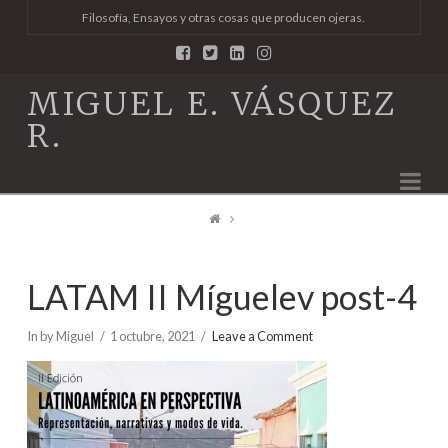
Filosofía, Ensayos y otras cosas que producen ojeras.
MIGUEL E. VÁSQUEZ
R.
Na
LATAM II Míguelev post-4
In by Miguel
1 octubre, 2021
Leave a Comment