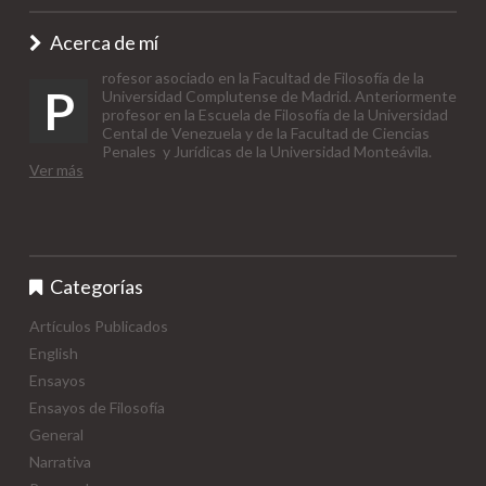
Acerca de mí
rofesor asociado en la Facultad de Filosofía de la
P
Universidad Complutense de Madrid. Anteriormente
profesor en la Escuela de Filosofía de la Universidad
Cental de Venezuela y de la Facultad de Ciencias
Penales y Jurídicas de la Universidad Monteávila.
Ver más
Categorías
Artículos Publicados
English
Ensayos
Ensayos de Filosofía
General
Narrativa