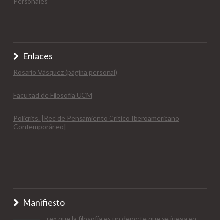
Personales
Enlaces
Rosario Vásquez (página personal)
Facultad de Filosofía UCM
Policrits. |Red de Pensamiento Crítico Iberoamericano
Contemporáneo|
Manifiesto
reo que la filosofía es un deporte que se juega en