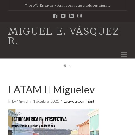
Filosofía, Ensayos y otras cosas que producen ojeras.
MIGUEL E. VÁSQUEZ
R.
Na
LATAM II Míguelev
In by Miguel
1 octubre, 2021
Leave a Comment