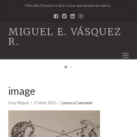
Filosofía, Ensayos y otras cosas que producen ojeras.
MIGUEL E. VÁSQUEZ
R.
Na
image
In by Miguel
17 abril, 2015
Leave a Comment