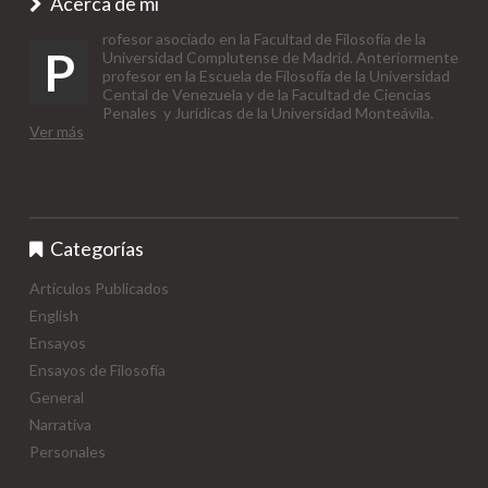
Acerca de mí
rofesor asociado en la Facultad de Filosofía de la
P
Universidad Complutense de Madrid. Anteriormente
profesor en la Escuela de Filosofía de la Universidad
Cental de Venezuela y de la Facultad de Ciencias
Penales y Jurídicas de la Universidad Monteávila.
Ver más
Categorías
Artículos Publicados
English
Ensayos
Ensayos de Filosofía
General
Narrativa
Personales