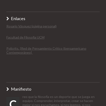
Enlaces
Rosario Vásquez (página personal)
Facultad de Filosofía UCM
Policrits. |Red de Pensamiento Crítico Iberoamericano
Contemporáneo|
Manifiesto
reo que la filosofía es un deporte que se juega en
C
equipo. Comprender, interpretar, crear se hacen
mejor si nos escuchamos, si nos leemos, si nos