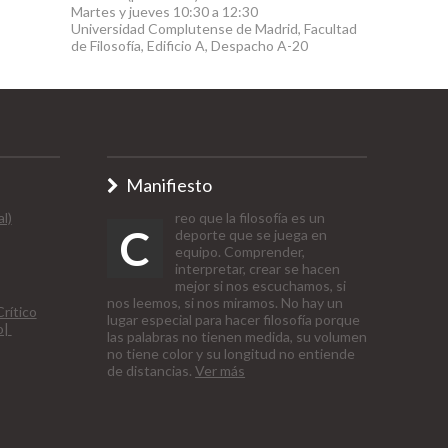
Martes y jueves 10:30 a 12:30
Universidad Complutense de Madrid, Facultad
de Filosofía, Edificio A, Despacho A-20
Manifiesto
l)
reo que la filosofía es un
C
deporte que se juega en
equipo. Comprender,
interpretar, crear se hacen
mejor si nos escuchamos, si
nos leemos, si nos miramos. No hay un
rítico
lugar especial para hacer filosofía porque
o|
las palabras no tienen medida, su volumen
no tiene color y su longitud no entiende
de distancias.
Ver más