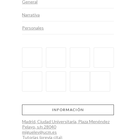
General
Narrativa
Personales
INFORMACIÓN
Madrid, Ciudad Universitaria, Plaza Menéndez
Pelayo, s/n 28040
miguelev@ucm.es
Tutorías (previa cita):