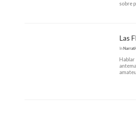
sobre p
Las F
In
Narrat
Hablar 
anteman
amateu