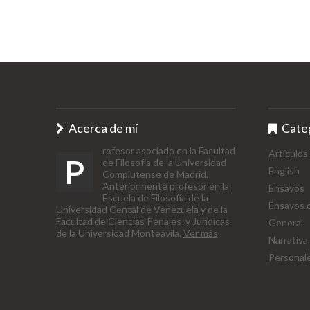
Acerca de mí
Cate
rofesor asociado en la Facultad
Artículos
P
de Filosofía de la Universidad
English
Complutense de Madrid.
Anteriormente profesor en la
Ensayos
Escuela de Filosofía de la
Ensayos d
Universidad Cental de Venezuela y de la
Facultad de Ciencias Penales y Jurídicas
General
de la Universidad Monteávila.
Ver más
Narrativa
Personal