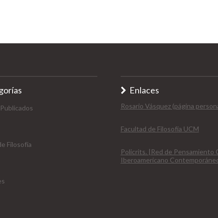
gorías
Enlaces
Rosario Vásquez (página persona
 Publicados
Facultad de Filosofía UCM
e Filosofía
Policrits. |Red de Pensamiento C
Iberoamericano Contemporáne
es