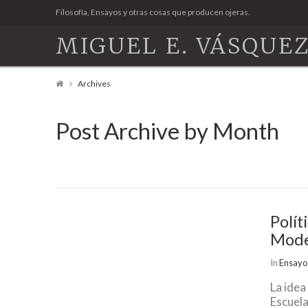
Filosofía, Ensayos y otras cosas que producen ojeras.
MIGUEL E. VÁSQUEZ
Archives
Post Archive by Month
Polít
Mod
In
Ensayos
La idea
Escuela