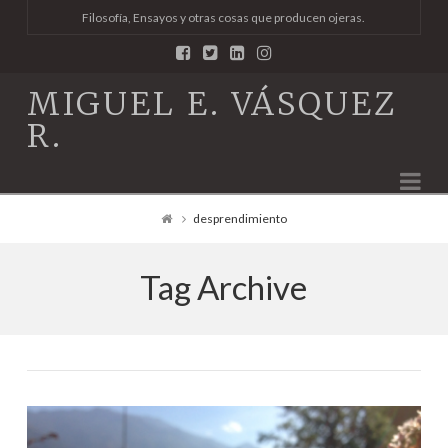
Filosofía, Ensayos y otras cosas que producen ojeras.
MIGUEL E. VÁSQUEZ
R.
Na
desprendimiento
Tag Archive