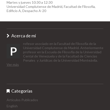
Martes y jueves 10:30 a 12:30
Universidad Complutense de Madrid, Facultad de Filosofía,
Edificio A, Despacho A-20
Acerca de mí
rofesor asociado en la Facultad de Filosofía de la
P
Universidad Complutense de Madrid. Anteriormente
profesor en la Escuela de Filosofía de la Universidad
Cental de Venezuela y de la Facultad de Ciencias
Penales y Jurídicas de la Universidad Monteávila.
Ver más
Categorías
Artículos Publicados
English